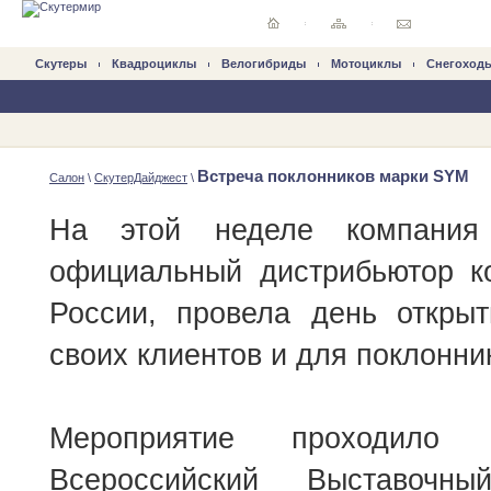
Скутеры
Квадроциклы
Велогибриды
Mотоциклы
Снегоход
Встреча поклонников марки SYM
Салон
\
СкутерДайджест
\
На этой неделе компания
официальный дистрибьютор 
России, провела день откры
своих клиентов и для поклонни
Мероприятие проходи
Всероссийский Выставочн