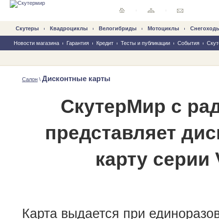
Скутеры
Квадроциклы
Велогибриды
Mотоциклы
Снегоход
Новости магазина
Гарантия
Кредит
Тесты и публикации
События
Скут
Дисконтные карты
Салон
\
СкутерМир с ра
представляет ди
карту серии 
Карта выдается при единоразов