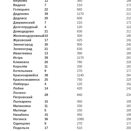
Внуково
12
360
18
Видное
7
210
17
Голицыно
22
660
21
Деденево
39
1170
21
Дедовск
20
600
21
Дзержинский
7
210
17
Долгопрудный
4
120
11
Домодедово
21
630
21
Железнодорожный
10
300
18
Жуковский
17
425
19
Звенигород
30
900
24
Зеленоград
21
630
16
Ивантеевка
13
390
18
Истра
39
1170
26
Климовск
26
780
22
Королёв
11
330
18
Котельники
9
270
17
Красноармейск
38
1140
26
Краснознаменск
25
750
22
Люберцы
4
120
16
Лобня
14
420
14
Лосино-
28
840
23
Петровский
Лыткарино
15
450
19
Малаховка
11
330
18
Мытищи
5
150
16
Нахабино
15
450
19
Ногинск
36
1080
25
Одинцово
9
270
17
Подольск
17
510
20