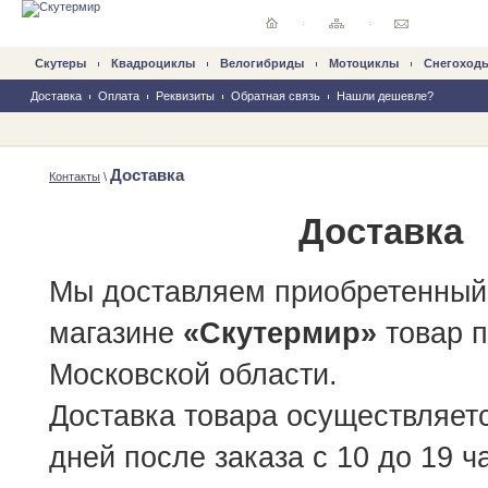
Скутеры
Квадроциклы
Велогибриды
Mотоциклы
Снегоход
Доставка
Оплата
Реквизиты
Обратная связь
Нашли дешевле?
Доставка
Контакты
\
Доставка
Мы доставляем приобретенный 
магазине
«Скутермир»
товар 
Московской области.
Доставка товара осуществляетс
дней после заказа с 10 до 19 ч