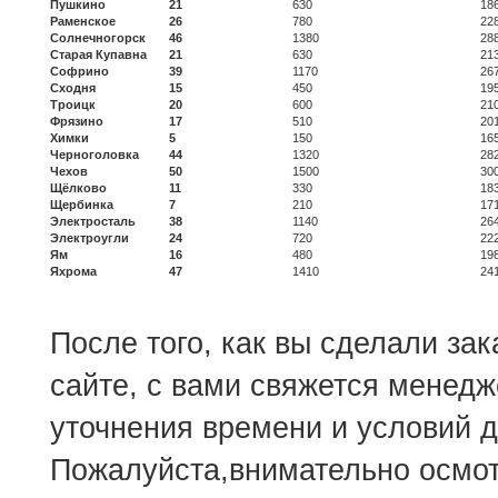
Пушкино
21
630
18
Раменское
26
780
22
Солнечногорск
46
1380
28
Старая Купавна
21
630
21
Софрино
39
1170
26
Сходня
15
450
19
Троицк
20
600
21
Фрязино
17
510
20
Химки
5
150
16
Черноголовка
44
1320
28
Чехов
50
1500
30
Щёлково
11
330
18
Щербинка
7
210
17
Электросталь
38
1140
26
Электроугли
24
720
22
Ям
16
480
19
Яхрома
47
1410
24
После того, как вы сделали за
сайте, с вами свяжется менедж
уточнения времени и условий д
Пожалуйста,внимательно осмот