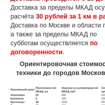
Доставка за пределы МКАД осу
расчёта
30 рублей за 1 км в 
Доставка по Москве и области 
а также за пределы МКАД по
субботам осуществляется
по
договоренности
.
Ориентировочная стоимос
техники до городов Москов
Расстояние от
Наценка за километраж от
Ст
Населенный пункт
МКАД, км
МКАД, руб
пу
Апрелевка
20
600
21
Балашиха
6
180
16
Бронницы
38
1140
26