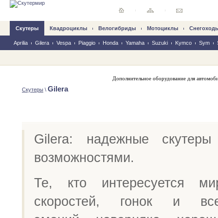
Скутеры
Квадроциклы
Велогибриды
Mотоциклы
Снегоход
Aprilia
Gilera
Vespa
Piaggio
Honda
Yamaha
Suzuki
Kymco
Sym
Дополнительное оборудование для автомоб
Gilera
Скутеры
\
Gilera: надежные скутер
возможностями.
Те, кто интересуется м
скоростей, гонок и все