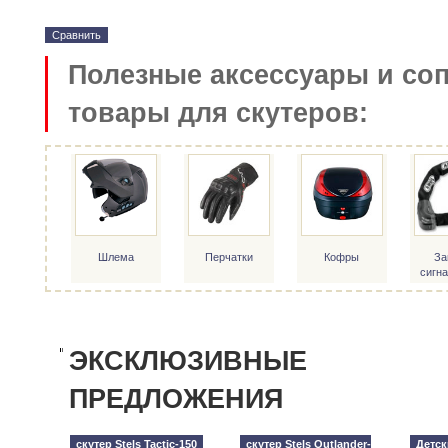
Сравнить
Полезные аксессуары и со
товары для скутеров:
Шлема
Перчатки
Кофры
За
сигн
ЭКСКЛЮЗИВНЫЕ
ПРЕДЛОЖЕНИЯ
скутер Stels Tactic-150
скутер Stels Outlander-
Детск