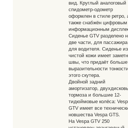
вид. Круглый аналоговый
спидометр-одометр
оформлен в стиле ретро, 
также снабжён цифровым
информационным диспле
Сиденье GTV разделено н
две части, для пассажира
для водителя. Сиденье из
чистой кожи имеет замет
швы, что придаёт больше
выразительности тонкост
этого скутера.
Двойной задний
амортизатор, двухдисков
тормоза и большие 12-
тидюймовые колёса: Vesp
GTV имеет все техническ
новшества Vespa GTS.
На Vespa GTV 250
установлен авангардный