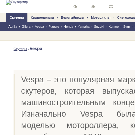
Скутеры
Квадроциклы
Велогибриды
Mотоциклы
Снегоход
Aprilia
Gilera
Vespa
Piaggio
Honda
Yamaha
Suzuki
Kymco
Sym
Vespa
Скутеры
\
Vespa – это популярная мар
скутеров, которая выпуск
машиностроительным конце
Изначально Vespa был
моделью мотороллера, к