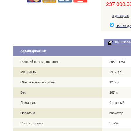
237 000.00
в долларах
Нашли д
Технически
Характеристики
Рабочий объем двигателя
298.9 см3
Мощность
29.5 л.с.
Объем топливного бака
12.5 л
Вес
167 кг
Двигатель
4-тактный
Передача
вариатор
Расход топлива
5 л/км