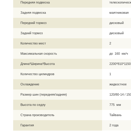
Передняя подвеска
телескопическ
Задняя подвеска
маятниковая
Передний тормоз
дисковый
Задний тормоз
дисковый
Количество мест
2
Максимальная скорость
до 160 км/ч
Длина*Ширина*Высота
2200*810*115
Количество цилиндров
1
Охлаждение
жидкостное
Размер шин (передняя/задняя)
120/80-14 / 1
Высота по седлу
775 мм
Страна производитель
Тайвань
Гарантия
2 года