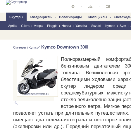
Скутеры
Квадроциклы
Велогибриды
Mотоциклы
Снегоход
Aprilia
Gilera
Vespa
Piaggio
Honda
Yamaha
Suzuki
Kymco
Sym
Kymco Downtown 300i
Скутеры
\
Kymco
\
Полноразмерный комфорта
бензиновым двигателем 3
топлива. Великолепная эр
блестящими ходовыми харак
скутер лидером среди
среднекубатурных максиску
стекло великолепно защищает
встречного ветра. Мягкое пе
позволяет устать при длительных путешествиях.
вмещает два шлема-интеграла и некоторое кол
(экипировки или др.). Передний перчаточный ящ