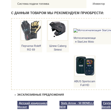
Система подачи топлива
Инжектор
С ДАННЫМ ТОВАРОМ МЫ РЕКОМЕНДУЕМ ПРИОБРЕСТИ:
Мотосигнализаци
я StarLine Moto
V7
Перчатки Roleff
Шлем Caberg
RO 69
Sintesi
ABUS Sportscam
Full HD
ЭКСКЛЮЗИВНЫЕ ПРЕДЛОЖЕНИЯ
Детский квадроцикл
Stels Arrow - 50 BENELLI
Скуте
Москит
NEW
Benelli