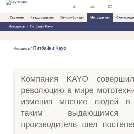
Скутеры
Квадроциклы
Велогибриды
Mотоциклы
Снегоход
Мотоциклы
Питбайки Kayo
Питбайки Kayo
Mотоциклы
\
Компания KAYO совершил
революцию в мире мототехни
изменив мнение людей 
таким выдающимся р
производитель шел постепе