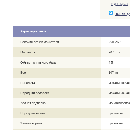
в долларах
Нашли д
Характеристики
Рабочий объем двигателя
250 см3
Мощность
20.4 л.с.
Объем топливного бака
4,5 л
Вес
107 кг
Передача
механическая
Передняя подвеска
механическая
Задняя подвеска
моноамортиза
Передний тормоз
дисковый
Задний тормоз
дисковый