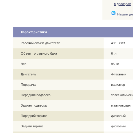
в долларах
Нашли д
Характеристики
Рабочий объем двигателя
49.9 см3
Объем топливного бака
6 л
Вес
95 кг
Двигатель
4-тактный
Передача
вариатор
Передняя подвеска
телескопическ
Задняя подвеска
маятниковая
Передний тормоз
дисковый
Задний тормоз
дисковый