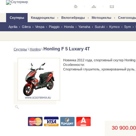
Скутеры
Квадроциклы
Велогибриды
Mотоциклы
Снегоход
Aprilia
Gilera
Vespa
Piaggio
Honda
Yamaha
Suzuki
Kymco
Sym
Honling F 5 Luxary 4T
Скутеры
\
Honling
\
Новинка 2012 года, спортивный скутер Honling
Особенности:
Спортивный глушитель, хромированный руль,
30 900.00,