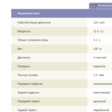
Технически
Характеристики
Рабочий объем двигателя
124 см3
Мощность
11.5 л.с.
Объем топливного бака
6.1 л
Вес
126 кг
Двигатель
4-тактный
Передача
вариатор
Расход топлива
2.4 л/км
Передняя подвеска
телескопическ
Задняя подвеска
маятниковая
Передний тормоз
дисковый
Задний тормоз
барабанный