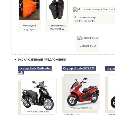
Мотосигнализаци
я StarLine Moto
V7
Чехол для
Наколенники
скутера
ZANDONA
Jointed kneeguard
(черные)
Caberg EGO
ЭКСКЛЮЗИВНЫЕ ПРЕДЛОЖЕНИЯ
скутер Stels Outlander-
Скутер Honda PCX 125
скутер
150