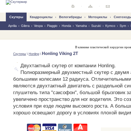
Скутеры
Квадроциклы
Велогибриды
Mотоциклы
Снегоход
Aprilia
Gilera
Vespa
Piaggio
Honda
Yamaha
Suzuki
Kymco
Sym
В клинике пластической хирургии про
Honling Viking 2T
Скутеры
\
Honling
\
Двухтактный скутер от компании Honling.
Полноразмерный двухместный скутер с двумя 
большими колесами 12 радиуса. Отличительными
являются двухтактный двигатель с раздельной си
глушитель типа "саксофон", большой брызговик за
увеличено пространство для ног водителя. Это с
условия при езде людям высокого роста. А боль
хорошо освещают дорогу в условиях плохой види