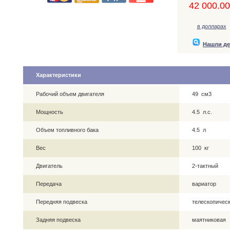
42 000.00,
в долларах
Нашли д
Характеристики
Рабочий объем двигателя
49 см3
Мощность
4.5 л.с.
Объем топливного бака
4.5 л
Вес
100 кг
Двигатель
2-тактный
Передача
вариатор
Передняя подвеска
телескопическ
Задняя подвеска
маятниковая