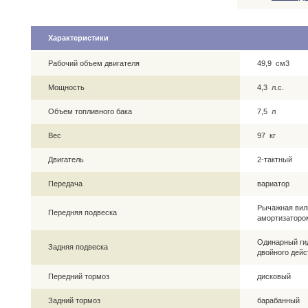
Характеристики
Рабочий объем двигателя
49,9 см3
Мощность
4,3 л.с.
Объем топливного бака
7,5 л
Вес
97 кг
Двигатель
2-тактный
Передача
вариатор
Рычажная вил
Передняя подвеска
амортизаторо
Одинарный ги
Задняя подвеска
двойного дейс
Передний тормоз
дисковый
Задний тормоз
барабанный