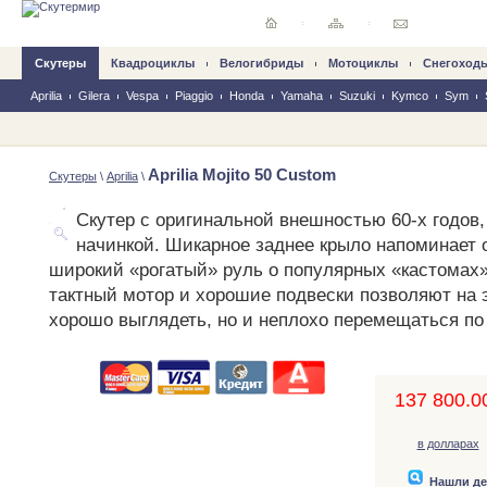
Скутеры
Квадроциклы
Велогибриды
Mотоциклы
Снегоход
Aprilia
Gilera
Vespa
Piaggio
Honda
Yamaha
Suzuki
Kymco
Sym
Aprilia Mojito 50 Custom
Скутеры
\
Aprilia
\
Скутер с оригинальной внешностью 60-х годов,
начинкой. Шикарное заднее крыло напоминает 
широкий «рогатый» руль о популярных «кастома
тактный мотор и хорошие подвески позволяют на э
хорошо выглядеть, но и неплохо перемещаться по
137 800.00
в долларах
Нашли д