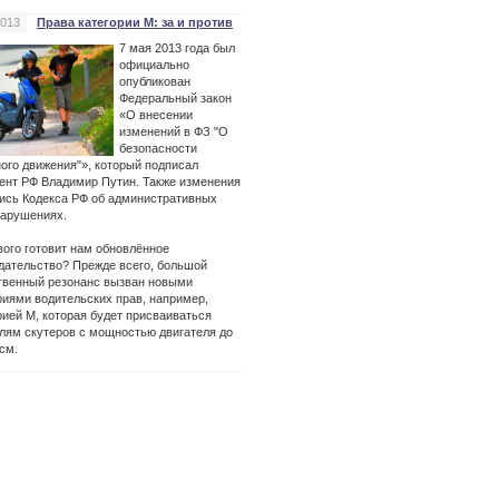
2013
Права категории М: за и против
7 мая 2013 года был
официально
опубликован
Федеральный закон
«О внесении
изменений в ФЗ "О
безопасности
ого движения"», который подписал
ент РФ Владимир Путин. Также изменения
ись Кодекса РФ об административных
арушениях.
вого готовит нам обновлённое
дательство? Прежде всего, большой
венный резонанс вызван новыми
риями водительских прав, например,
рией М, которая будет присваиваться
лям скутеров с мощностью двигателя до
.см.