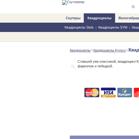
Скутеры
Квадроциклы
Велогибри
Квадроциклы Stels
Квадроциклы SYM
Ква
Квад
Квадроциклы
\
Квадроциклы Kymco
\
Ставшей уже классикой, квадроцикл K
фаркопом и лебедкой.