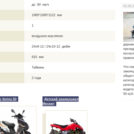
до 90 км/ч
01.06.
1985*1085*1122 мм
1
воздушно-масляное
дорожн
24х8-12 / 24х10-12 дюйм
презид
коснул
810 мм
правон
Что но
Тайвань
законо
общест
2 года
катего
катего
водите
50 куб
s Vortex 50
Детский квадроцикл
Москит