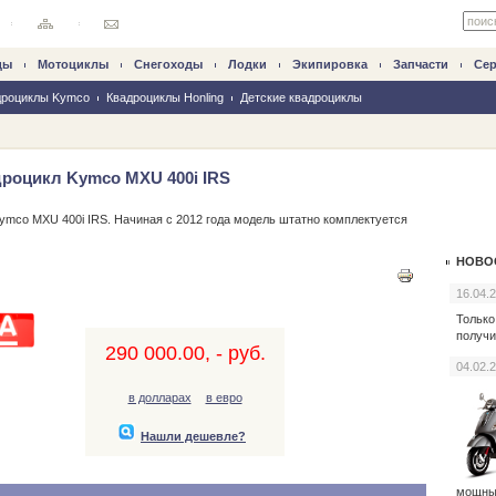
ды
Mотоциклы
Снегоходы
Лодки
Экипировка
Запчасти
Се
дроциклы Kymco
Квадроциклы Honling
Детские квадроциклы
роцикл Kymco MXU 400i IRS
ymco MXU 400i IRS. Начиная с 2012 года модель штатно комплектуется
НОВО
16.04.
Только
получи
290 000.00, - руб.
04.02.
в долларах
в евро
Нашли дешевле?
мощн