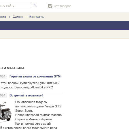
нет товаров
рвис
Салон
Контакты
СТИ МАГАЗИНА
2014
Горячая акция от компании SYM
 этой весной, купи
скутер
Sym Orbit 50 и
 подарок! Велосипед AlpineBike PRO
2014
Встречайте новинку!
Обновленная модель
популярной модели Vespa GTS
Super Sport.
Новая цветовая гамма: Матово-
Серый и Матово-Черный.
Как и прежде это самый
ый
скутер
среди всего модельного ряда.