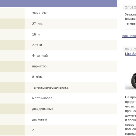
27.01.
366,7 см3
Уважа
вниман
теперь
27 л.с.
16 л
все нов
279 кг
06.06.
Lito S
4-тактный
вариатор
8 л/км
телескопическая вилка
На пр
маятниковая
предст
что их
два дисковых
прошла
докуме
дисковый
и полн
средст
полноц
2
городс