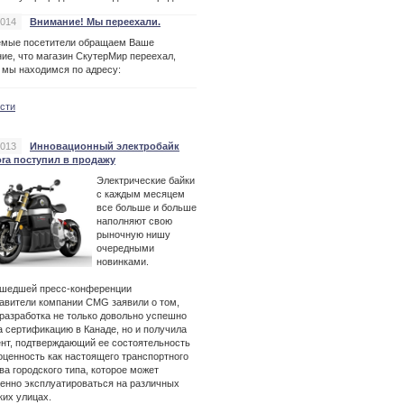
2014
Внимание! Мы переехали.
емые посетители обращаем Ваше
ие, что магазин СкутерМир переехал,
 мы находимся по адресу:
ости
2013
Инновационный электробайк
ora поступил в продажу
Электрические байки
с каждым месяцем
все больше и больше
наполняют свою
рыночную нишу
очередными
новинками.
ошедшей пресс-конференции
авители компании CMG заявили о том,
 разработка не только довольно успешно
 сертификацию в Канаде, но и получила
нт, подтверждающий ее состоятельность
оценность как настоящего транспортного
ва городского типа, которое может
енно эксплуатироваться на различных
ких улицах.