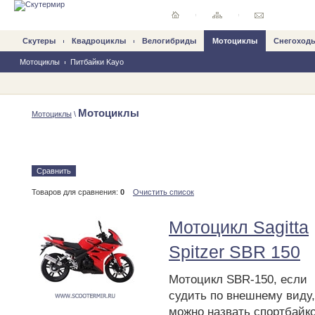
Скутеры
Квадроциклы
Велогибриды
Mотоциклы
Снегоход
Мотоциклы
Питбайки Kayo
Мотоциклы
Mотоциклы
\
Сравнить
Товаров для сравнения:
0
Очистить список
Мотоцикл Sagitta
Spitzer SBR 150
Мотоцикл SBR-150, если
судить по внешнему виду,
можно назвать спортбайк