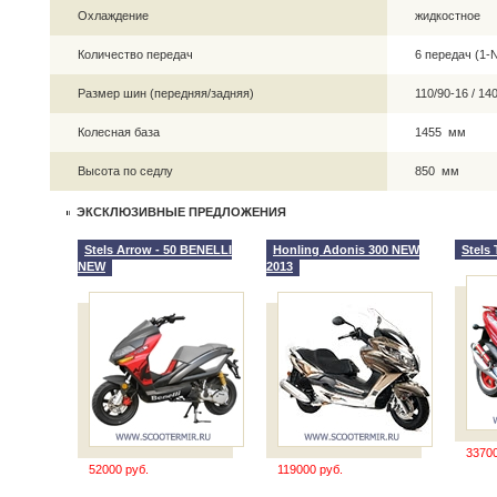
Охлаждение
жидкостное
Количество передач
6 передач (1-N
Размер шин (передняя/задняя)
110/90-16 / 1
Колесная база
1455 мм
Высота по седлу
850 мм
ЭКСКЛЮЗИВНЫЕ ПРЕДЛОЖЕНИЯ
Stels Arrow - 50 BENELLI
Honling Adonis 300 NEW
Stels 
NEW
2013
33700
52000 руб.
119000 руб.