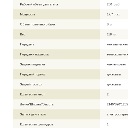
Рабочий объем двигателя
250 см3
Мощность
17,7 л.с.
Объем топливного бака
8 л
Вес
118 кг
Передача
механическая
Передняя подвеска
телескопическ
Задняя подвеска
маятниковая
Передний тормоз
дисковый
Задний тормоз
дисковый
Количество мест
2
Длина*Ширина*Высота
2140*820*123
Запуск двигателя
электростарте
Количество цилиндров
1