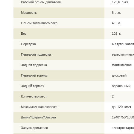
Рабочий объем двигателя
123,6 см3
Мощность
8 л.с.
Объем топливного бака
4,5 л
Вес
102 кг
Передача
4-ступенчата
Передняя подвеска
телескопическ
Задняя подвеска
маятниковая
Передний тормоз
дисковый
Задний тормоз
барабанный
Количество мест
2
Максимальная скорость
до 120 км/ч
Длина*Ширина*Высота
1940*750*105
Запуск двигателя
электростарте