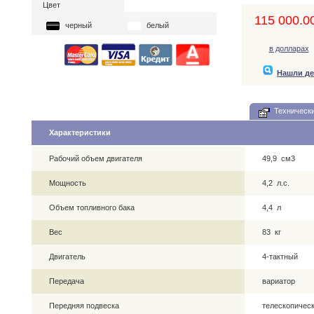
Цвет
115 000.00
черный
белый
в долларах
Нашли д
Технически
Характеристики
Рабочий объем двигателя
49,9 см3
Мощность
4,2 л.с.
Объем топливного бака
4,4 л
Вес
83 кг
Двигатель
4-тактный
Передача
вариатор
Передняя подвеска
телескопическ