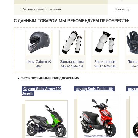
Система подачи топлива
Инжектор
С ДАННЫМ ТОВАРОМ МЫ РЕКОМЕНДУЕМ ПРИОБРЕСТИ:
Шлем Caberg V2
Защита колена
Защита локтя
Перчат
407
VEGA NM-614
VEGA NM-615
SF2
ЭКСКЛЮЗИВНЫЕ ПРЕДЛОЖЕНИЯ
Скутер Stels Arrow 100
скутер Stels Tactic 100
скутер
Benelli