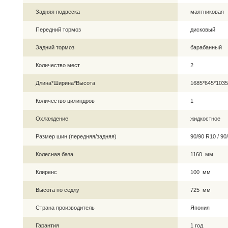
Задняя подвеска
маятниковая
Передний тормоз
дисковый
Задний тормоз
барабанный
Количество мест
2
Длина*Ширина*Высота
1685*645*103
Количество цилиндров
1
Охлаждение
жидкостное
Размер шин (передняя/задняя)
90/90 R10 / 9
Колесная база
1160 мм
Клиренс
100 мм
Высота по седлу
725 мм
Страна производитель
Япония
Гарантия
1 год