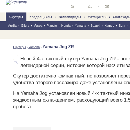
Скутеры
Квадроциклы
Велогибриды
Mотоциклы
Снегоход
Aprilia
Gilera
Vespa
Piaggio
Honda
Yamaha
Suzuki
Kymco
Sym
Yamaha Jog ZR
Скутеры
\
Yamaha
\
Новый 4-х тактный скутер Yamaha Jog ZR - пос
легендарной серии, история которой насчитывае
Скутер достаточно компактный, но позволяет перев
удобства второго пассажира даже установлены с
На Yamaha Jog установлен новый 4-х тактный инж
жидкостным охлаждением, расходующий всего 1,5 
пробега.