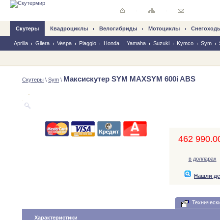
Скутеры
Квадроциклы
Велогибриды
Mотоциклы
Снегоход
Aprilia
Gilera
Vespa
Piaggio
Honda
Yamaha
Suzuki
Kymco
Sym
Максискутер SYM MAXSYM 600i ABS
Скутеры
\
Sym
\
462 990.00
в долларах
Нашли д
Технически
Характеристики