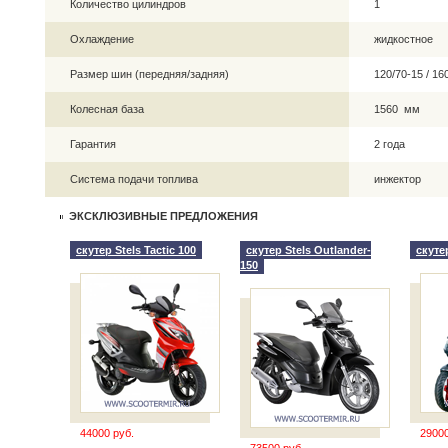
Количество цилиндров
1
Охлаждение
жидкостное
Размер шин (передняя/задняя)
120/70-15 / 1
Колесная база
1560 мм
Гарантия
2 года
Система подачи топлива
инжектор
ЭКСКЛЮЗИВНЫЕ ПРЕДЛОЖЕНИЯ
скутер Stels Tactic 100
скутер Stels Outlander-
скутер
150
44000 руб.
29000