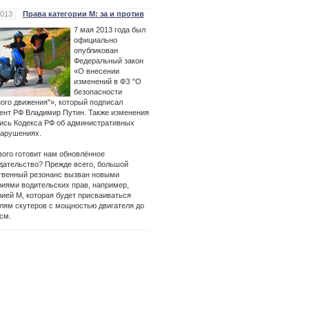
2013
Права категории М: за и против
7 мая 2013 года был
официально
опубликован
Федеральный закон
«О внесении
изменений в ФЗ "О
безопасности
ого движения"», который подписал
ент РФ Владимир Путин. Также изменения
ись Кодекса РФ об административных
арушениях.
вого готовит нам обновлённое
дательство? Прежде всего, большой
венный резонанс вызван новыми
риями водительских прав, например,
рией М, которая будет присваиваться
лям скутеров с мощностью двигателя до
.см.