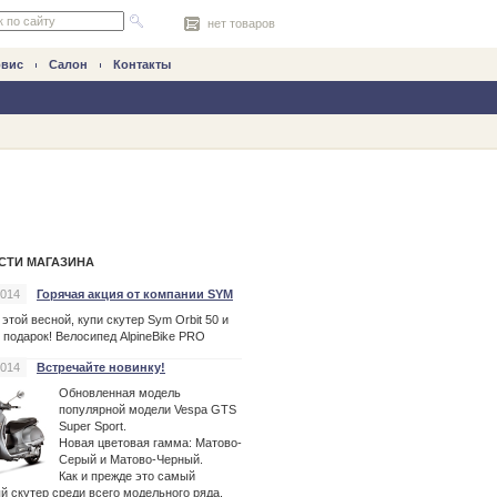
нет товаров
рвис
Салон
Контакты
СТИ МАГАЗИНА
2014
Горячая акция от компании SYM
 этой весной, купи
скутер
Sym Orbit 50 и
 подарок! Велосипед AlpineBike PRO
2014
Встречайте новинку!
Обновленная модель
популярной модели Vespa GTS
Super Sport.
Новая цветовая гамма: Матово-
Серый и Матово-Черный.
Как и прежде это самый
ый
скутер
среди всего модельного ряда.