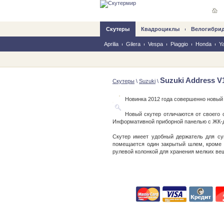
Скутеры
Квадроциклы
Велогибри
Aprilia
Gilera
Vespa
Piaggio
Honda
Y
Suzuki Address V
Скутеры
\
Suzuki
\
Новинка 2012 года совершенно новый 
Новый скутер отличаются от своего
Информативной приборной панелью с ЖК-
Скутер имеет удобный держатель для сум
помещается один закрытый шлем, кроме 
рулевой колонкой для хранения мелких ве