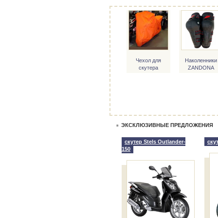
Чехол для
Наколенники
скутера
ZANDONA
Jointed kneegua
(черные)
ЭКСКЛЮЗИВНЫЕ ПРЕДЛОЖЕНИЯ
скутер Stels Outlander-
скут
150