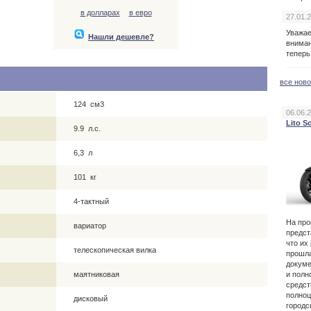
в долларах
в евро
27.01.
Уважа
Нашли дешевле?
вниман
теперь
все нов
124 см3
06.06.
Lito S
9.9 л.с.
6,3 л
101 кг
4-тактный
На пр
вариатор
предст
что их
телескопическая вилка
прошла
докуме
и полн
маятниковая
средст
полноц
дисковый
городс