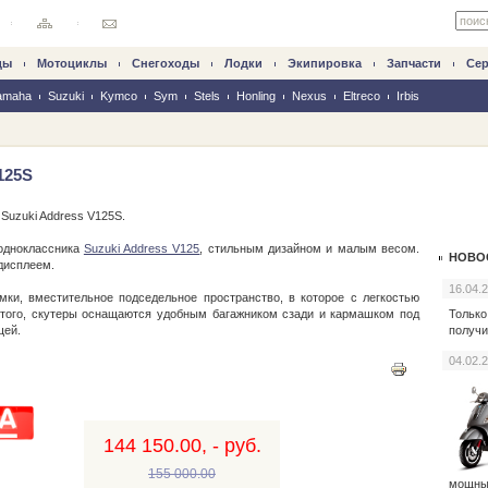
ды
Mотоциклы
Снегоходы
Лодки
Экипировка
Запчасти
Се
amaha
Suzuki
Kymco
Sym
Stels
Honling
Nexus
Eltreco
Irbis
125S
Suzuki Address V125S.
 одноклассника
Suzuki Address V125
, стильным дизайном и малым весом.
НОВО
дисплеем.
16.04.
ки, вместительное подседельное пространство, в которое с легкостью
Только
того, скутеры оснащаются удобным багажником сзади и кармашком под
получи
щей.
04.02.
144 150.00, - руб.
155 000.00
мощн