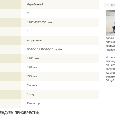
барабанный
01.06.
2
1780*635*1035 мм
1
дорожн
воздушное
презид
коснул
90/90-10 / 100/90-10 дюйм
правон
Что но
1265 мм
законо
общест
120 мм
катего
катего
745 мм
водите
50 куб
Япония
1 год
Инжектор
ЕНДУЕМ ПРИОБРЕСТИ: