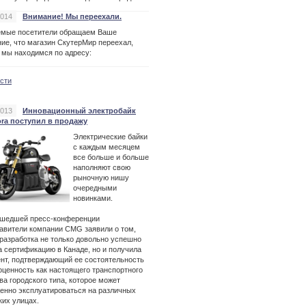
2014
Внимание! Мы переехали.
емые посетители обращаем Ваше
ие, что магазин СкутерМир переехал,
 мы находимся по адресу:
ости
2013
Инновационный электробайк
ora поступил в продажу
Электрические байки
с каждым месяцем
все больше и больше
наполняют свою
рыночную нишу
очередными
новинками.
ошедшей пресс-конференции
авители компании CMG заявили о том,
 разработка не только довольно успешно
 сертификацию в Канаде, но и получила
нт, подтверждающий ее состоятельность
оценность как настоящего транспортного
ва городского типа, которое может
енно эксплуатироваться на различных
ких улицах.