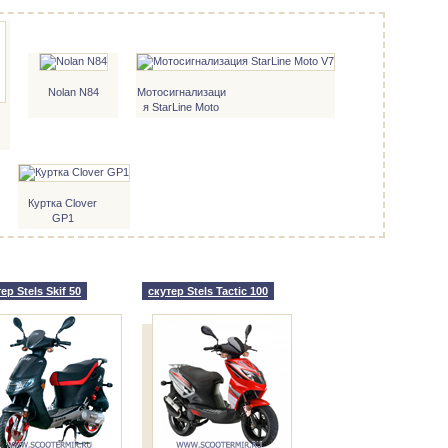
Nolan N84
Мотосигнализаци
я StarLine Moto
V7
rd
Куртка Clover
GP1
ер Stels Skif 50
скутер Stels Tactic 100