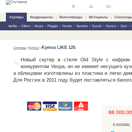
Скутеры
Квадроциклы
Велогибриды
Mотоциклы
Снегоход
Aprilia
Gilera
Vespa
Piaggio
Honda
Yamaha
Suzuki
Kymco
Sym
Kymco LIKE 125
Скутеры
\
Kymco
\
Новый скутер в стиле Old Style с кофром 
конкурентом Vespa, он не иммеет несущего куз
а облицовки изготовлены из пластика и легко де
Для России в 2011 году будет поставляться белого
88 000.00,
в долларах