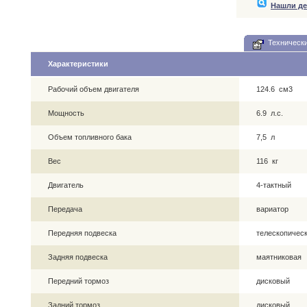
Нашли д
Технически
Характеристики
Рабочий объем двигателя
124.6 см3
Мощность
6.9 л.с.
Объем топливного бака
7,5 л
Вес
116 кг
Двигатель
4-тактный
Передача
вариатор
Передняя подвеска
телескопическ
Задняя подвеска
маятниковая
Передний тормоз
дисковый
Задний тормоз
дисковый