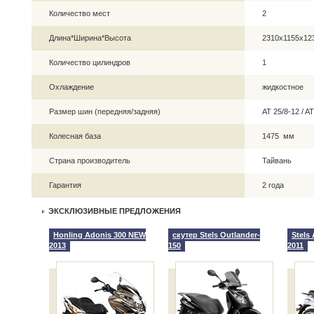
Количество мест
2
Длина*Ширина*Высота
2310x1155x1
Количество цилиндров
1
Охлаждение
жидкостное
Размер шин (передняя/задняя)
AT 25/8-12 / 
Колесная база
1475 мм
Страна производитель
Тайвань
Гарантия
2 года
ЭКСКЛЮЗИВНЫЕ ПРЕДЛОЖЕНИЯ
Honling Adonis 300 NEW
скутер Stels Outlander-
Stels
2013
150
2011