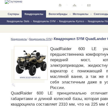
Скутеры
Квадроциклы
Велогибриды
Mотоциклы
Снегоход
Квадроциклы Stels
Квадроциклы SYM
Квадроциклы Kymco
Квадроциклы Hon
Квадроцикл SYM QuadLander 
Квадроциклы
\
Квадроциклы SYM
\
QuadRaider 600 LE уна
предшественника комфортну
передний мост, кот
электроприводом, жидкостн
вариатор с понижающей п
масляной ванне, а так же п
себя эластичным даже в ус
России.
QuadRaider 600 LE принципиально отличае
габаритами и длиной колесной базы, которая ра
квадроцикла составляет 2310 мм, что на 225 мм 