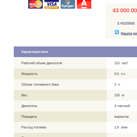
43 000.00,
в долларах
Нашли д
Характеристики
Рабочий объем двигателя
110 см3
Мощность
6,5 л.с.
Объем топливного бака
3 л
Вес
105 кг
Двигатель
4-тактный
Передача
вариатор
Расход топлива
2,6 л/км