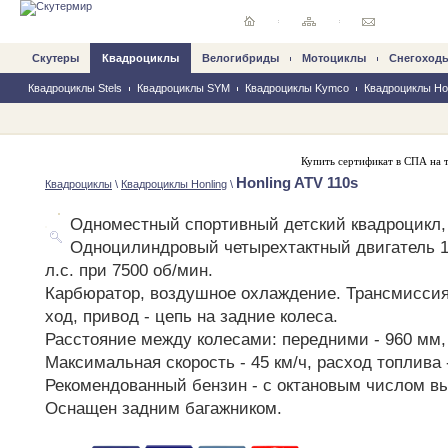
Скутеры
Квадроциклы
Велогибриды
Mотоциклы
Снегоход
Квадроциклы Stels
Квадроциклы SYM
Квадроциклы Kymco
Квадроциклы Hon
Купить
сертификат в СПА
на т
Honling ATV 110s
Квадроциклы
\
Квадроциклы Honling
\
Одноместный спортивный детский квадроцикл, 
Одноцилиндровый четырехтактный двигатель 1
л.с. при 7500 об/мин.
Карбюратор, воздушное охлаждение. Трансмиссия
ход, привод - цепь на задние колеса.
Расстояние между колесами: передними - 960 мм,
Максимальная скорость - 45 км/ч, расход топлива -
Рекомендованный бензин - с октановым числом в
Оснащен задним багажником.