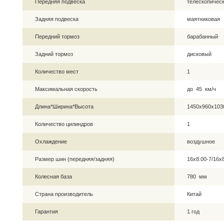
Передняя подвеска
телескопическ
Задняя подвеска
маятниковая
Передний тормоз
барабанный
Задний тормоз
дисковый
Количество мест
1
Максимальная скорость
до 45 км/ч
Длина*Ширина*Высота
1450х960х10
Количество цилиндров
1
Охлаждение
воздушное
Размер шин (передняя/задняя)
16х8.00-7/16х
Колесная база
780 мм
Страна производитель
Китай
Гарантия
1 год